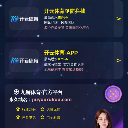
返回列表
下一篇：办公楼A栋党群活动中心
上一篇：办公楼A栋健身房
400-656-0755
全国服务热线
微信公众号
Copyright © 2022 安博站·官方端网站登录入口 版权所有 粤ICP备