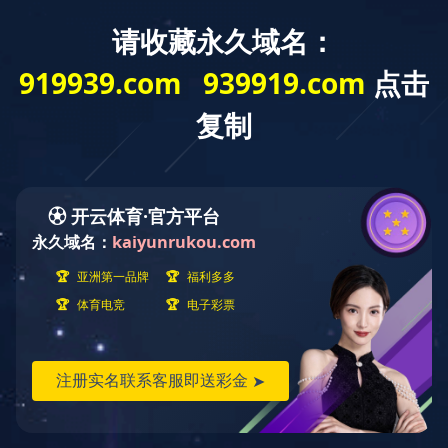
搜索
关于我们
厂容厂貌
办公楼A栋会议室
办公楼A栋会议室