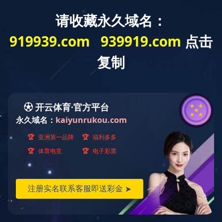
搜索
关于我们
厂容厂貌
办公楼A栋党群活动中心
办公楼A栋党群活动室文化墙